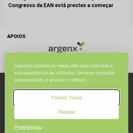
Congresso da EAN está prestes a começar
APOIOS
Usamos cookies no nosso site para melhorar a
sua experiência de utilizador, fornecer conteúdo
personalizado e analisar o tráfego.
Edif. Lisboa Oriente | Av. Infante D. Henrique, n.º 333H, esc.
Permitir Todos
37
1800-282 Lisboa | Portugal
Rejeitar
21 850 40 65
Preferências