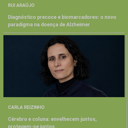
RUI ARAÚJO
Diagnóstico precoce e biomarcadores: o novo
paradigma na doença de Alzheimer
CARLA REIZINHO
Cérebro e coluna: envelhecem juntos,
protegem-se juntos