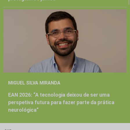
MIGUEL SILVA MIRANDA
EAN 2026: “A tecnologia deixou de ser uma
perspetiva futura para fazer parte da prática
neurológica”