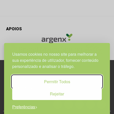
APOIOS
Usamos cookies no nosso site para melhorar a
sua experiência de utilizador, fornecer conteúdo
personalizado e analisar o tráfego.
Edif. Lisboa Oriente | Av. Infante D. Henrique, n.º 333H, esc.
Permitir Todos
37
1800-282 Lisboa | Portugal
Rejeitar
21 850 40 65
Preferências