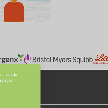
riência de
tráfego.
3H, esc. 37