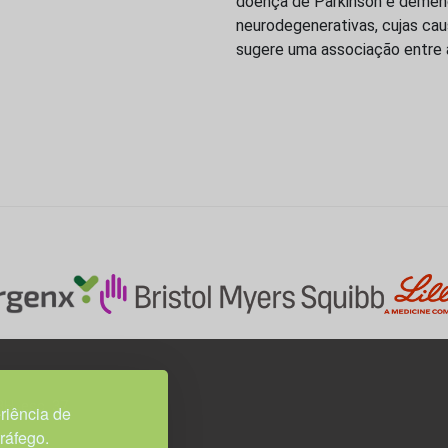
doença de Parkinson e demên
neurodegenerativas, cujas cau
sugere uma associação entre 
3H, esc. 37
riência de
tráfego.