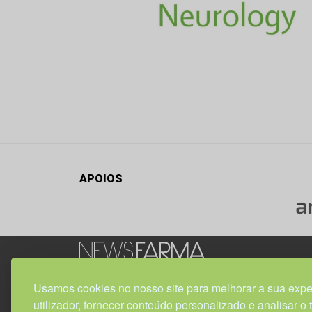
APOIOS
Edif. Lisboa Oriente | Av. Infante D. Henrique, n.º 33
Usamos cookies no nosso site para melhorar a sua expe
1800-282 Lisboa | Portugal
utilizador, fornecer conteúdo personalizado e analisar o 