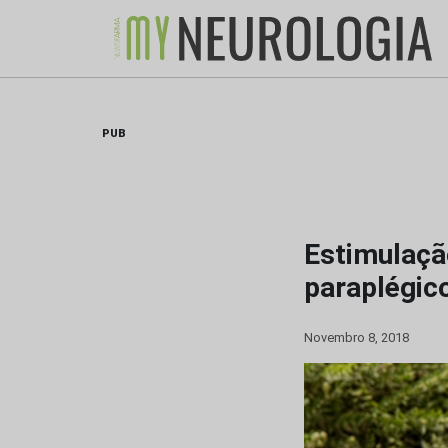
Skip
to
content
PUB
Estimulaçã
paraplégic
Novembro 8, 2018