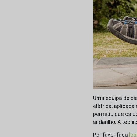
Uma equipa de ci
elétrica, aplicada
permitiu que os d
andarilho. A técni
Por favor faça
log