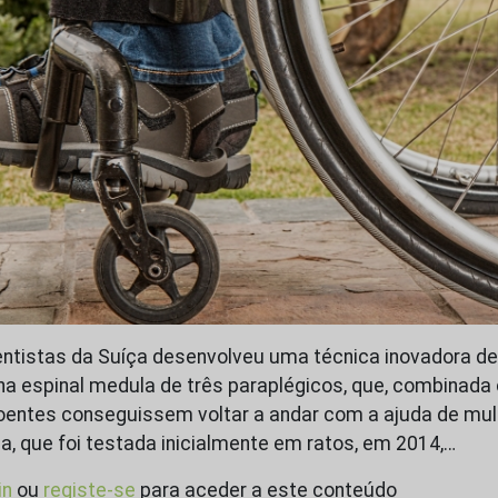
entistas da Suíça desenvolveu uma técnica inovadora d
 na espinal medula de três paraplégicos, que, combinada 
oentes conseguissem voltar a andar com a ajuda de mul
ca, que foi testada inicialmente em ratos, em 2014,…
in
ou
registe-se
para aceder a este conteúdo