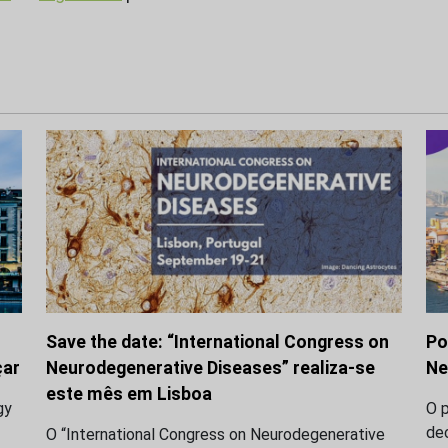
Save the date: “International Congress on
Po
çar
Neurodegenerative Diseases” realiza-se
Ne
este mês em Lisboa
gy
O 
dec
O “International Congress on Neurodegenerative