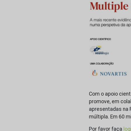
Com o apoio cien
promove, em cola
apresentadas na 
múltipla. Em 60 m
Por favor faça
log