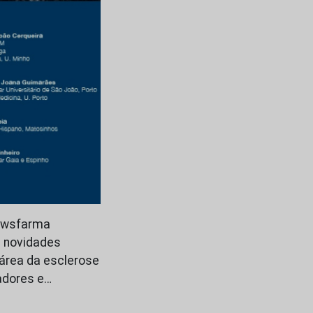
Newsfarma
s novidades
área da esclerose
adores e…