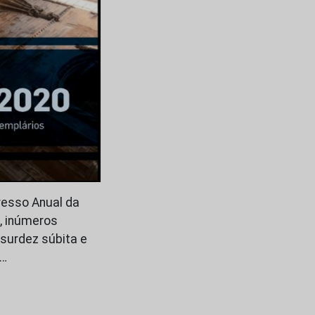
resso Anual da
, inúmeros
 surdez súbita e
a…