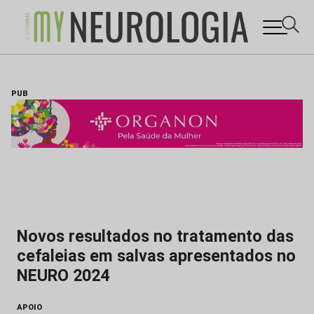
Skip
to
content
PUB
Novos resultados no tratamento das
cefaleias em salvas apresentados no
NEURO 2024
APOIO