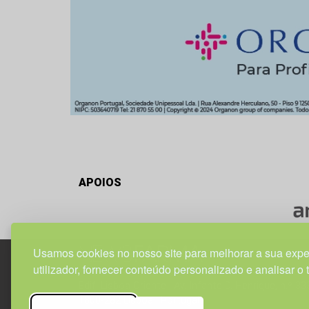
APOIOS
Usamos cookies no nosso site para melhorar a sua expe
utilizador, fornecer conteúdo personalizado e analisar o 
Edif. Lisboa Oriente | Av. Infante D. Henrique, n.º 33
1800-282 Lisboa | Portugal