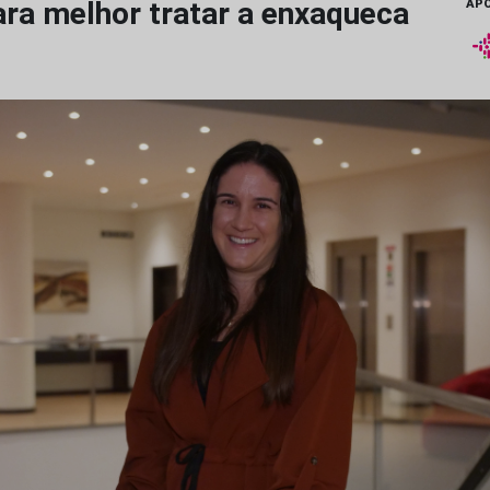
ara melhor tratar a enxaqueca
APO