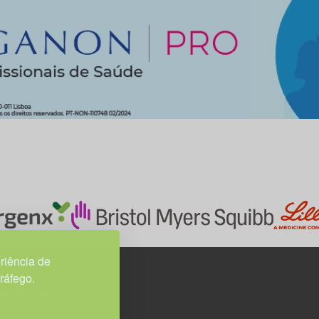
riência de
tráfego.
3H, esc. 37