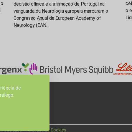
so
cél
decisão clínica e a afirmação de Portugal na
i
o 
vanguarda da Neurologia europeia marcaram o
Li
Congresso Anual da European Academy of
Neurology (EAN…
riência de
tráfego.
3H, esc. 37
 Privacidade
Política de Cookies