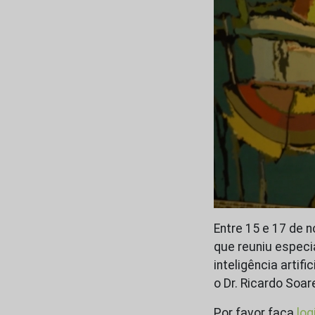
Entre 15 e 17 de 
que reuniu especi
inteligência artif
o Dr. Ricardo Soar
Por favor faça
log