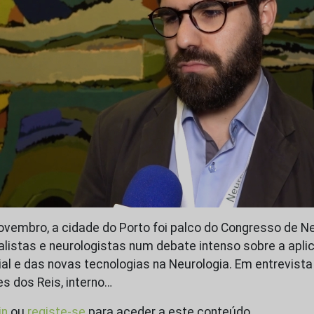
novembro, a cidade do Porto foi palco do Congresso de N
alistas e neurologistas num debate intenso sobre a apli
icial e das novas tecnologias na Neurologia. Em entrevist
es dos Reis, interno…
in
ou
registe-se
para aceder a este conteúdo