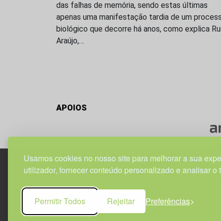
das falhas de memória, sendo estas últimas
apenas uma manifestação tardia de um proces
biológico que decorre há anos, como explica Ru
Araújo,…
APOIOS
Usamos cookies no nosso site para melhorar a sua expe
utilizador, fornecer conteúdo personalizado e analisar o 
Edif. Lisboa Oriente | Av. Infante D. Henrique, n.º 33
1800-282 Lisboa | Portugal
Permitir Todos
Rejeitar
Preferências
21 850 40 65