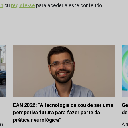
in
ou
registe-se
para aceder a este conteúdo
EAN 2026: “A tecnologia deixou de ser uma
Ge
perspetiva futura para fazer parte da
de
prática neurológica”
es
A m