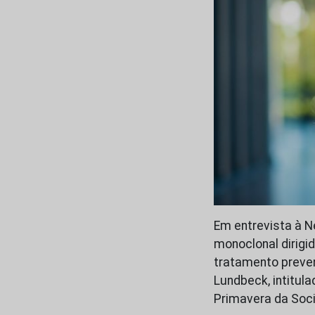
Em entrevista à N
monoclonal dirigi
tratamento preve
Lundbeck, intitul
Primavera da Soc