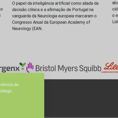
ab
O papel da inteligência artificial como aliada da
so
cél
decisão clínica e a afirmação de Portugal na
i
o 
vanguarda da Neurologia europeia marcaram o
Li
Congresso Anual da European Academy of
Neurology (EAN…
riência de
tráfego.
3H, esc. 37