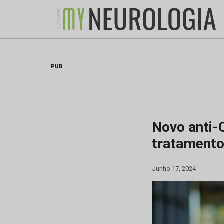
Skip
to
content
PUB
Novo anti-C
tratamento
Junho 17, 2024