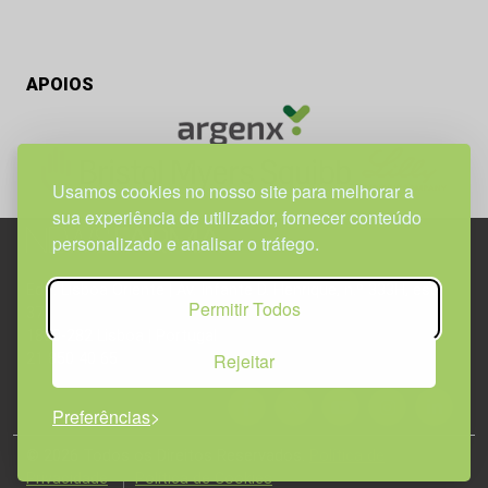
APOIOS
Usamos cookies no nosso site para melhorar a
sua experiência de utilizador, fornecer conteúdo
personalizado e analisar o tráfego.
Edif. Lisboa Oriente | Av. Infante D. Henrique, n.º 333H, esc.
Permitir Todos
37
1800-282 Lisboa | Portugal
Rejeitar
21 850 40 65
Preferências
© 2026 Todos os Direitos Reservados.
Política de
Privacidade
Política de Cookies