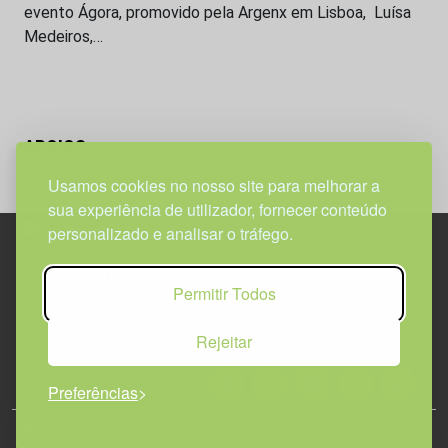
evento Ágora, promovido pela Argenx em Lisboa, Luísa
Medeiros,…
APOIOS
Usamos cookies no nosso site para melhorar a
sua experiência de utilizador, fornecer conteúdo
personalizado e analisar o tráfego.
Edif. Lisboa Oriente | Av. Infante D. Henrique, n.º 333H, esc.
Permitir Todos
37
1800-282 Lisboa | Portugal
Rejeitar
21 850 40 65
Preferências
© 2026 Todos os Direitos Reservados.
Política de