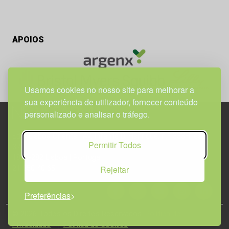
APOIOS
Usamos cookies no nosso site para melhorar a
sua experiência de utilizador, fornecer conteúdo
personalizado e analisar o tráfego.
Edif. Lisboa Oriente | Av. Infante D. Henrique, n.º 333H, esc.
Permitir Todos
37
1800-282 Lisboa | Portugal
Rejeitar
21 850 40 65
Preferências
© 2026 Todos os Direitos Reservados.
Política de
Privacidade
Política de Cookies