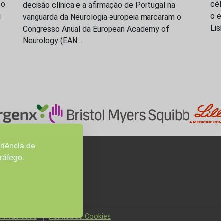
so
cél
decisão clínica e a afirmação de Portugal na
i
o 
vanguarda da Neurologia europeia marcaram o
Li
Congresso Anual da European Academy of
Neurology (EAN…
riência de
tráfego.
3H, esc. 37
 Privacidade
Política de Cookies