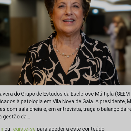
avera do Grupo de Estudos da Esclerose Múltipla (GEEM 
icados à patologia em Vila Nova de Gaia. A presidente, M
es com sala cheia e, em entrevista, traça o balanço da r
a gestão da…
in
ou
registe-se
para aceder a este conteúdo