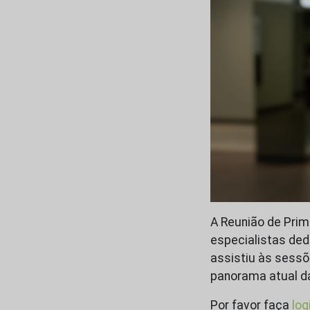
A Reunião de Prim
especialistas ded
assistiu às sessõ
panorama atual d
Por favor faça
log