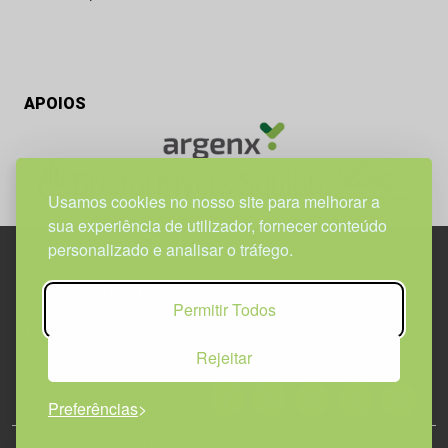
APOIOS
Usamos cookies no nosso site para melhorar a
sua experiência de utilizador, fornecer conteúdo
personalizado e analisar o tráfego.
Edif. Lisboa Oriente | Av. Infante D. Henrique, n.º 333H, esc.
Permitir Todos
37
1800-282 Lisboa | Portugal
Rejeitar
21 850 40 65
Preferências
© 2026 Todos os Direitos Reservados.
Política de