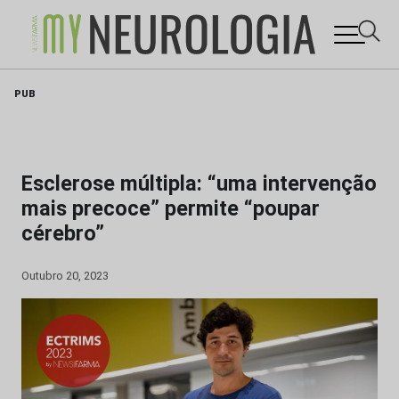
Skip
PUB
to
content
Esclerose múltipla: “uma intervenção
mais precoce” permite “poupar
cérebro”
Outubro 20, 2023