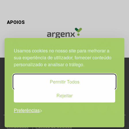
APOIOS
Usamos cookies no nosso site para melhorar a
sua experiência de utilizador, fornecer conteúdo
personalizado e analisar o tráfego.
Edif. Lisboa Oriente | Av. Infante D. Henrique, n.º 333H, esc.
Permitir Todos
37
1800-282 Lisboa | Portugal
Rejeitar
21 850 40 65
Preferências
© 2026 Todos os Direitos Reservados.
Política de
Privacidade
Política de Cookies