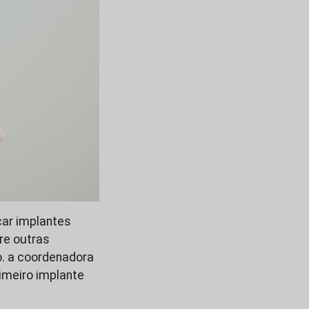
car implantes
re outras
o. a coordenadora
rimeiro implante