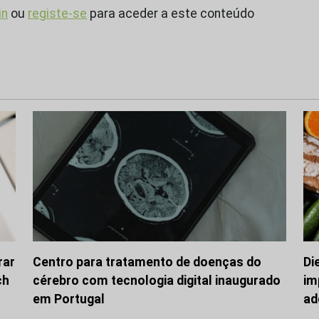
in
ou
registe-se
para aceder a este conteúdo
rar
Centro para tratamento de doenças do
Di
ch
cérebro com tecnologia digital inaugurado
im
em Portugal
ad