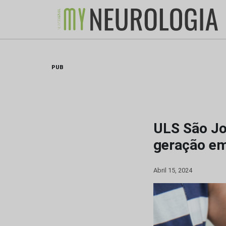
Skip
to
content
PUB
ULS São Jo
geração em
Abril 15, 2024