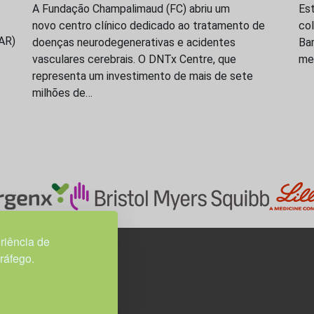
A Fundação Champalimaud (FC) abriu um
Es
novo centro clínico dedicado ao tratamento de
co
SAR)
doenças neurodegenerativas e acidentes
Bar
vasculares cerebrais. O DNTx Centre, que
med
representa um investimento de mais de sete
milhões de…
riência de
tráfego.
3H, esc. 37