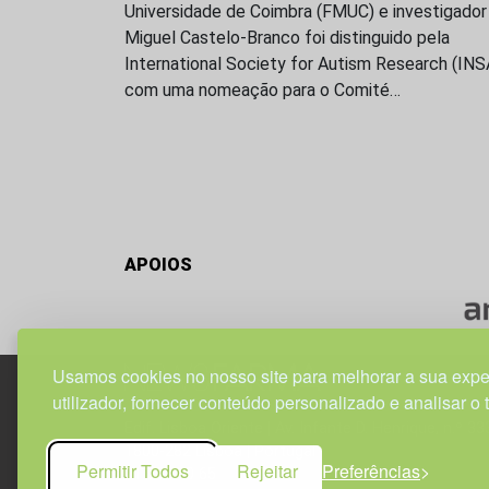
Universidade de Coimbra (FMUC) e investigador
Miguel Castelo-Branco foi distinguido pela
International Society for Autism Research (IN
com uma nomeação para o Comité…
APOIOS
Usamos cookies no nosso site para melhorar a sua expe
utilizador, fornecer conteúdo personalizado e analisar o 
Edif. Lisboa Oriente | Av. Infante D. Henrique, n.º 33
1800-282 Lisboa | Portugal
Permitir Todos
Rejeitar
Preferências
21 850 40 65