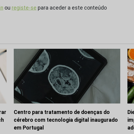
in
ou
registe-se
para aceder a este conteúdo
rar
Centro para tratamento de doenças do
Di
ch
cérebro com tecnologia digital inaugurado
im
em Portugal
ad