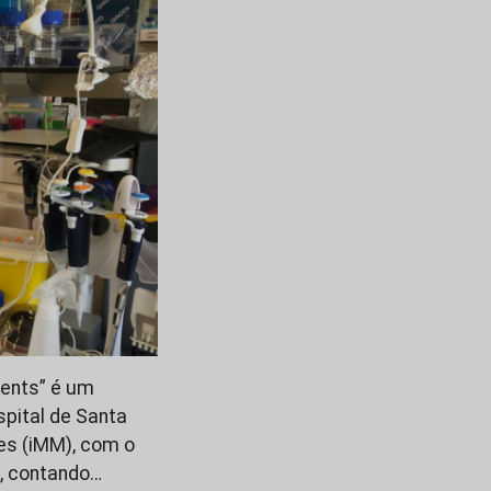
ients” é um
spital de Santa
es (iMM), com o
s, contando…