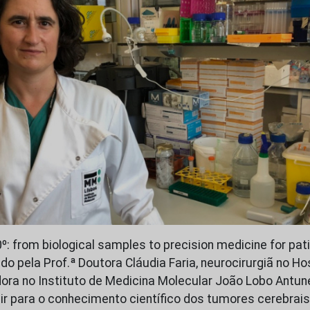
º: from biological samples to precision medicine for pat
o pela Prof.ª Doutora Cláudia Faria, neurocirurgiã no Ho
dora no Instituto de Medicina Molecular João Lobo Antun
buir para o conhecimento científico dos tumores cerebrai