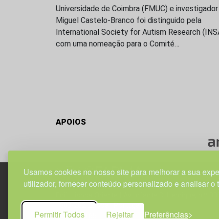
Universidade de Coimbra (FMUC) e investigador
Miguel Castelo-Branco foi distinguido pela
International Society for Autism Research (IN
com uma nomeação para o Comité…
APOIOS
Usamos cookies no nosso site para melhorar a sua expe
utilizador, fornecer conteúdo personalizado e analisar o 
Edif. Lisboa Oriente | Av. Infante D. Henrique, n.º 33
1800-282 Lisboa | Portugal
Permitir Todos
Rejeitar
Preferências
21 850 40 65