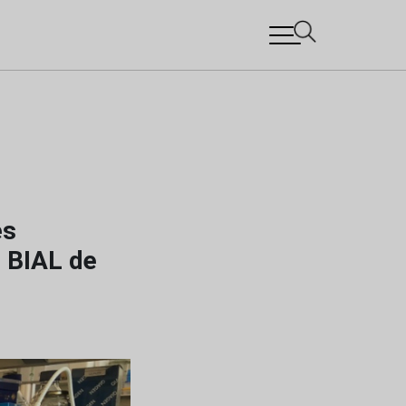
es
 BIAL de