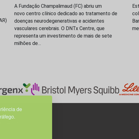
A Fundação Champalimaud (FC) abriu um
Es
novo centro clínico dedicado ao tratamento de
co
SAR)
doenças neurodegenerativas e acidentes
Bar
vasculares cerebrais. O DNTx Centre, que
med
representa um investimento de mais de sete
milhões de…
riência de
tráfego.
3H, esc. 37