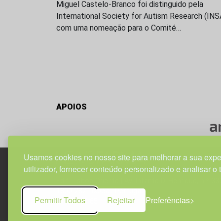
Miguel Castelo-Branco foi distinguido pela
International Society for Autism Research (IN
com uma nomeação para o Comité…
APOIOS
Usamos cookies no nosso site para melhorar a sua expe
utilizador, fornecer conteúdo personalizado e analisar o 
Edif. Lisboa Oriente | Av. Infante D. Henrique, n.º 33
1800-282 Lisboa | Portugal
Permitir Todos
Rejeitar
Preferências
21 850 40 65