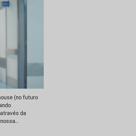
ouse (no futuro
nindo
 através da
A nossa…