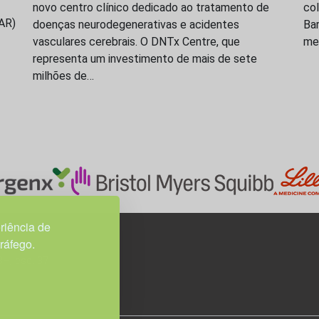
novo centro clínico dedicado ao tratamento de
co
SAR)
doenças neurodegenerativas e acidentes
Bar
vasculares cerebrais. O DNTx Centre, que
med
representa um investimento de mais de sete
milhões de…
riência de
tráfego.
3H, esc. 37