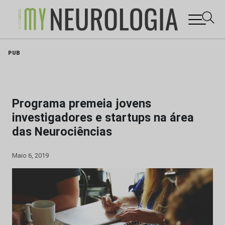
Skip
PUB
to
content
Programa premeia jovens
investigadores e startups na área
das Neurociências
Maio 6, 2019