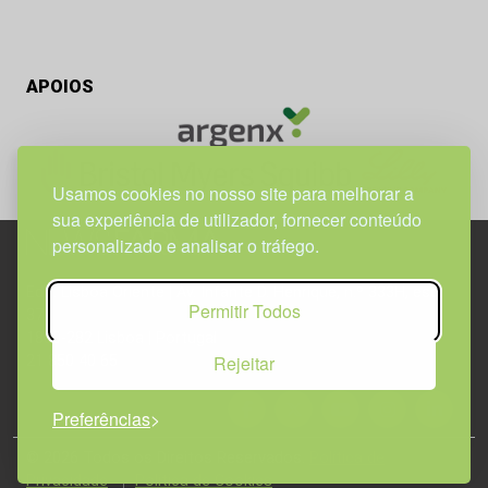
APOIOS
Usamos cookies no nosso site para melhorar a
sua experiência de utilizador, fornecer conteúdo
personalizado e analisar o tráfego.
Edif. Lisboa Oriente | Av. Infante D. Henrique, n.º 333H, esc.
Permitir Todos
37
1800-282 Lisboa | Portugal
Rejeitar
21 850 40 65
Preferências
© 2026 Todos os Direitos Reservados.
Política de
Privacidade
Política de Cookies