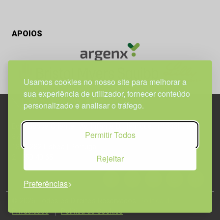
APOIOS
Usamos cookies no nosso site para melhorar a
sua experiência de utilizador, fornecer conteúdo
personalizado e analisar o tráfego.
Edif. Lisboa Oriente | Av. Infante D. Henrique, n.º 333H, esc.
Permitir Todos
37
1800-282 Lisboa | Portugal
Rejeitar
21 850 40 65
Preferências
© 2026 Todos os Direitos Reservados.
Política de
Privacidade
Política de Cookies