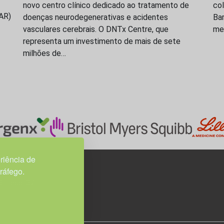
novo centro clínico dedicado ao tratamento de
co
SAR)
doenças neurodegenerativas e acidentes
Bar
vasculares cerebrais. O DNTx Centre, que
med
representa um investimento de mais de sete
milhões de…
riência de
tráfego.
3H, esc. 37