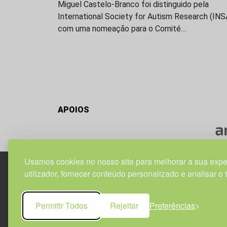
Miguel Castelo-Branco foi distinguido pela
International Society for Autism Research (IN
com uma nomeação para o Comité…
APOIOS
Usamos cookies no nosso site para melhorar a sua expe
utilizador, fornecer conteúdo personalizado e analisar o 
Edif. Lisboa Oriente | Av. Infante D. Henrique, n.º 33
1800-282 Lisboa | Portugal
Permitir Todos
Rejeitar
Preferências
21 850 40 65