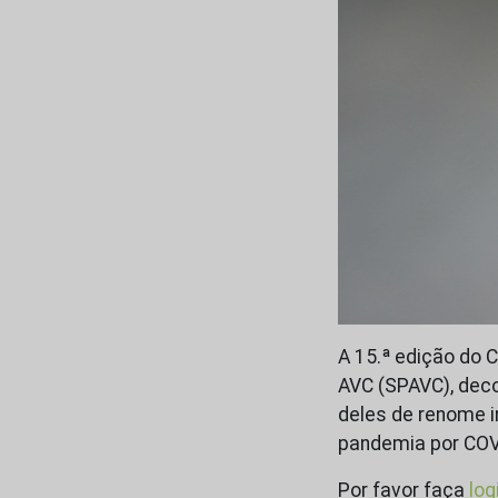
A 15.ª edição do 
AVC (SPAVC), decor
deles de renome i
pandemia por COV
Por favor faça
log