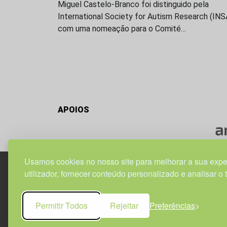
Miguel Castelo-Branco foi distinguido pela
International Society for Autism Research (IN
com uma nomeação para o Comité…
APOIOS
Usamos cookies no nosso site para melhorar a sua expe
utilizador, fornecer conteúdo personalizado e analisar o 
Edif. Lisboa Oriente | Av. Infante D. Henrique, n.º 33
1800-282 Lisboa | Portugal
Permitir Todos
Rejeitar
Preferências
21 850 40 65