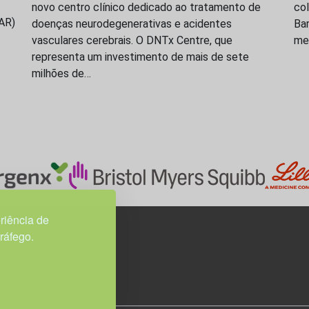
novo centro clínico dedicado ao tratamento de
co
SAR)
doenças neurodegenerativas e acidentes
Bar
vasculares cerebrais. O DNTx Centre, que
med
representa um investimento de mais de sete
milhões de…
riência de
tráfego.
3H, esc. 37