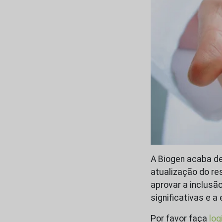
A Biogen acaba d
atualização do r
aprovar a inclus
significativas e 
Por favor faça
log