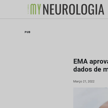
Skip
to
content
PUB
EMA aprova
dados de m
Março 21, 2022