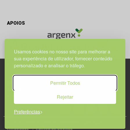
APOIOS
Usamos cookies no nosso site para melhorar a
sua experiência de utilizador, fornecer conteúdo
personalizado e analisar o tráfego.
Edif. Lisboa Oriente | Av. Infante D. Henrique, n.º 333H, esc.
Permitir Todos
37
1800-282 Lisboa | Portugal
Rejeitar
21 850 40 65
Preferências
© 2026 Todos os Direitos Reservados.
Política de
Privacidade
Política de Cookies