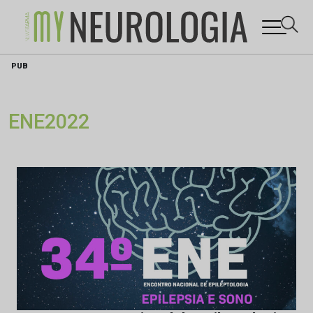
Skip
PUB
to
content
ENE2022