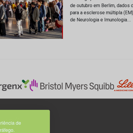
de outubro em Berlim, dados 
para a esclerose múltipla (EM
de Neurologia e Imunologia.…
3H, esc. 37
riência de
tráfego.