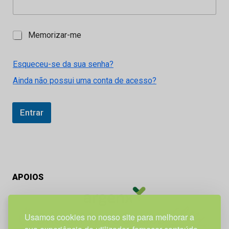
M
Memorizar-me
e
m
o
Esqueceu-se da sua senha?
r
Ainda não possui uma conta de acesso?
i
z
a
r
Entrar
-
m
e
APOIOS
Usamos cookies no nosso site para melhorar a