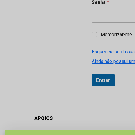
Senha
*
M
Memorizar-me
e
m
o
Esqueceu-se da sua
r
Ainda não possui u
i
z
a
r
Entrar
-
m
e
APOIOS