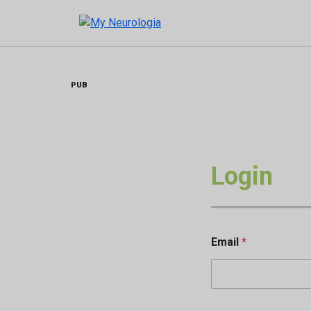
Skip
to
content
PUB
Login
Email
*