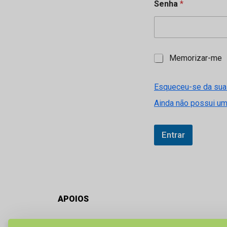
Senha
*
M
Memorizar-me
e
m
o
Esqueceu-se da sua
r
Ainda não possui u
i
z
a
r
Entrar
-
m
e
APOIOS