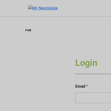
Skip
to
content
PUB
Login
Email
*