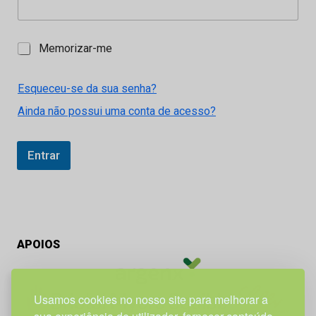
M
Memorizar-me
e
m
o
Esqueceu-se da sua senha?
r
Ainda não possui uma conta de acesso?
i
z
a
r
Entrar
-
m
e
APOIOS
Usamos cookies no nosso site para melhorar a