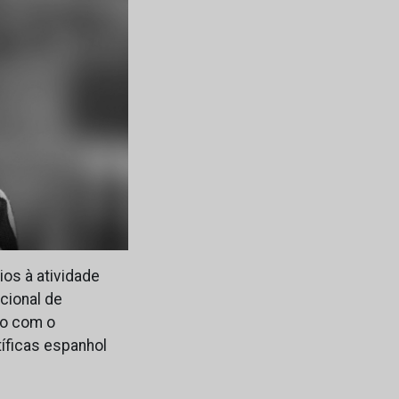
os à atividade
cional de
do com o
íficas espanhol