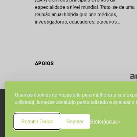
especialidade a nível mundial. Trata-se de uma
reunião anual híbrida que une médicos,
investigadores, educadores, parceiros…
APOIOS
Usamos cookies no nosso site para melhorar a sua expe
utilizador, fornecer conteúdo personalizado e analisar o 
Edif. Lisboa Oriente | Av. Infante D. Henrique, n.º 33
1800-282 Lisboa | Portugal
Permitir Todos
Rejeitar
Preferências
21 850 40 65