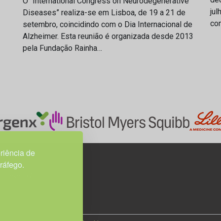
O “International Congress on Neurodegenerative
jul
Diseases” realiza-se em Lisboa, de 19 a 21 de
com
setembro, coincidindo com o Dia Internacional de
Alzheimer. Esta reunião é organizada desde 2013
pela Fundação Rainha…
riência de
tráfego.
3H, esc. 37