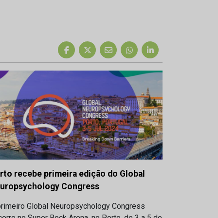
rto recebe primeira edição do Global
uropsychology Congress
primeiro Global Neuropsychology Congress
orre no Super Bock Arena, no Porto, de 3 a 5 de