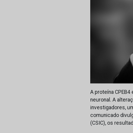
A proteína CPEB4 
neuronal. A alter
investigadores, u
comunicado divulg
(CSIC), os result