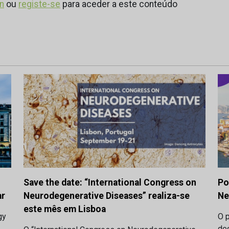
in
ou
registe-se
para aceder a este conteúdo
Save the date: “International Congress on
Po
ar
Neurodegenerative Diseases” realiza-se
Ne
este mês em Lisboa
gy
O 
dec