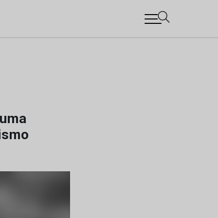
o uma
tismo