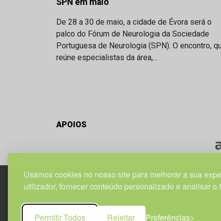
SPN em maio
De 28 a 30 de maio, a cidade de Évora será o
palco do Fórum de Neurologia da Sociedade
Portuguesa de Neurologia (SPN). O encontro, q
reúne especialistas da área,…
APOIOS
Usamos cookies no nosso site para melhorar a sua expe
utilizador, fornecer conteúdo personalizado e analisar o 
Edif. Lisboa Oriente | Av. Infante D. Henrique, n.º 33
1800-282 Lisboa | Portugal
Permitir Todos
Rejeitar
Preferências
21 850 40 65