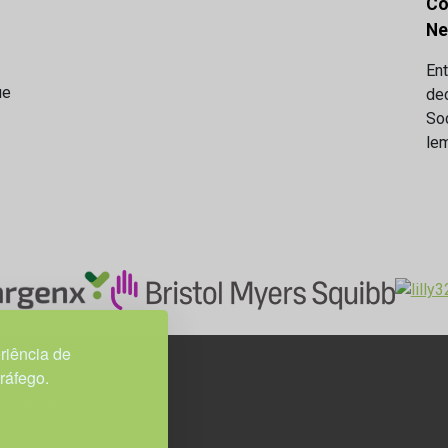
Co
Ne
Ent
ue
de
So
lem
riência de
tráfego.
3H, esc. 37