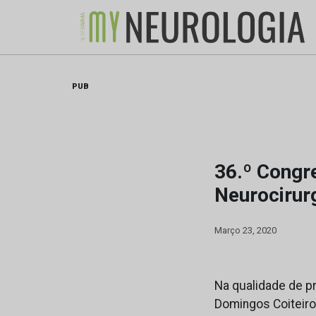
Skip
to
content
PUB
36.º Congr
Neurocirur
Março 23, 2020
Na qualidade de p
Domingos Coiteiro