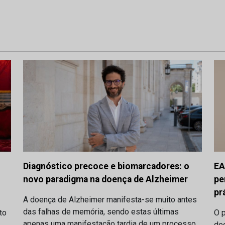
Diagnóstico precoce e biomarcadores: o
EA
novo paradigma na doença de Alzheimer
pe
pr
A doença de Alzheimer manifesta-se muito antes
das falhas de memória, sendo estas últimas
to
O p
apenas uma manifestação tardia de um processo
dec