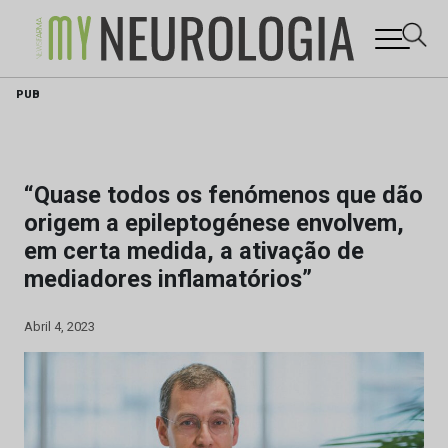
Skip
PUB
to
content
“Quase todos os fenómenos que dão
origem a epileptogénese envolvem,
em certa medida, a ativação de
mediadores inflamatórios”
Abril 4, 2023