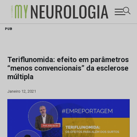
Skip
PUB
to
content
Teriflunomida: efeito em parâmetros
“menos convencionais” da esclerose
múltipla
Janeiro 12, 2021