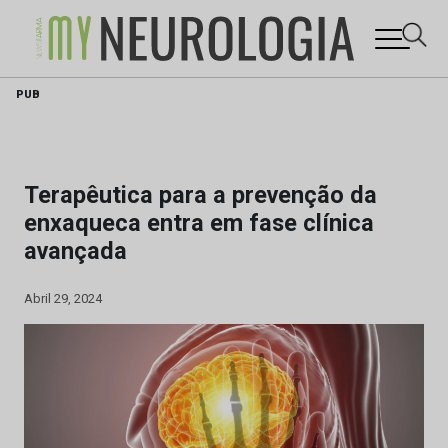
Skip
PUB
to
content
Terapêutica para a prevenção da
enxaqueca entra em fase clínica
avançada
Abril 29, 2024