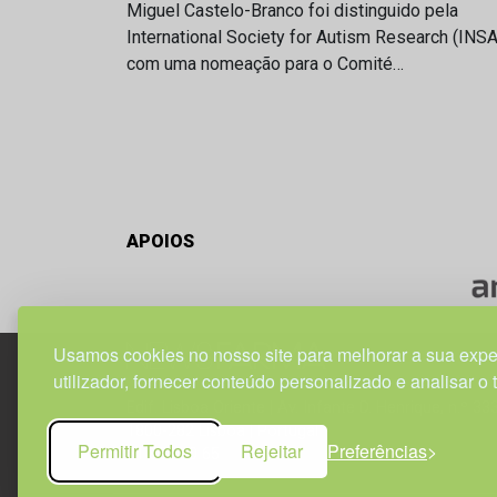
Miguel Castelo-Branco foi distinguido pela
International Society for Autism Research (INS
com uma nomeação para o Comité…
APOIOS
Usamos cookies no nosso site para melhorar a sua expe
utilizador, fornecer conteúdo personalizado e analisar o 
Edif. Lisboa Oriente | Av. Infante D. Henrique, n.º 33
1800-282 Lisboa | Portugal
Permitir Todos
Rejeitar
Preferências
21 850 40 65