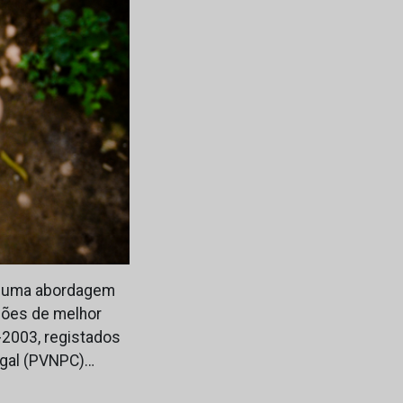
s numa abordagem
giões de melhor
-2003, registados
ugal (PVNPC)…