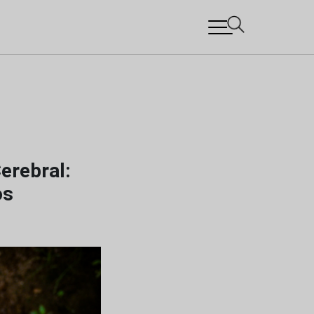
erebral:
os