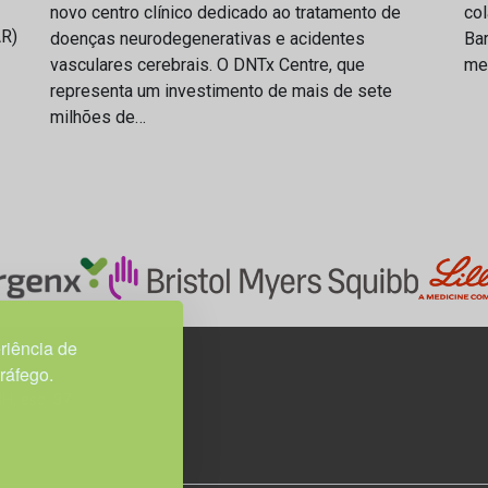
novo centro clínico dedicado ao tratamento de
col
AR)
doenças neurodegenerativas e acidentes
Bar
vasculares cerebrais. O DNTx Centre, que
med
representa um investimento de mais de sete
milhões de…
riência de
tráfego.
3H, esc. 37