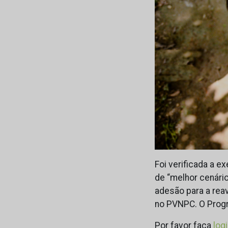
Foi verificada a 
de “melhor cenári
adesão para a rea
no PVNPC. O Progr
Por favor faça
log