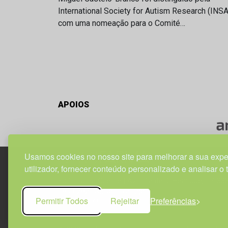
International Society for Autism Research (INS
com uma nomeação para o Comité…
APOIOS
Usamos cookies no nosso site para melhorar a sua expe
utilizador, fornecer conteúdo personalizado e analisar o 
Edif. Lisboa Oriente | Av. Infante D. Henrique, n.º 33
1800-282 Lisboa | Portugal
Permitir Todos
Rejeitar
Preferências
21 850 40 65