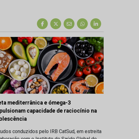
eta mediterrânica e ómega-3
pulsionam capacidade de raciocínio na
olescência
tudos conduzidos pelo IRB CatSud, em estreita
aboração com o Instituto de Saúde Global de