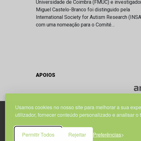
Universidade de Coimbra (FMUC) e investigado
Miguel Castelo-Branco foi distinguido pela
International Society for Autism Research (INS
com uma nomeação para o Comité…
APOIOS
Usamos cookies no nosso site para melhorar a sua expe
utilizador, fornecer conteúdo personalizado e analisar o 
Edif. Lisboa Oriente | Av. Infante D. Henrique, n.º 33
1800-282 Lisboa | Portugal
Permitir Todos
Rejeitar
Preferências
21 850 40 65