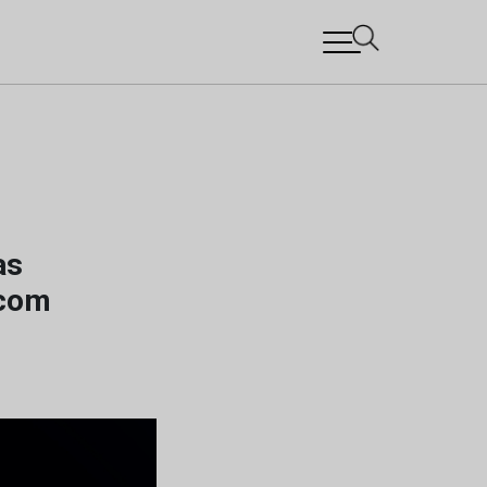
as
 com