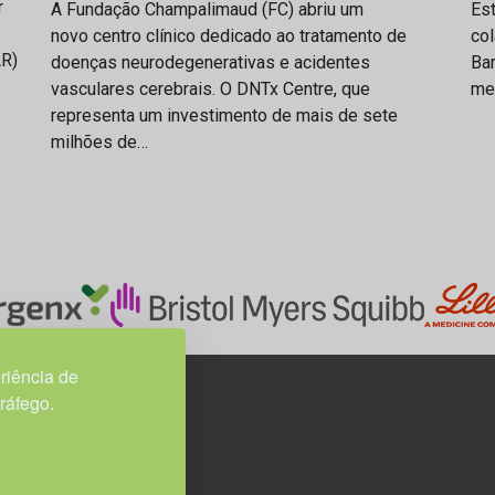
r
A Fundação Champalimaud (FC) abriu um
Es
novo centro clínico dedicado ao tratamento de
col
AR)
doenças neurodegenerativas e acidentes
Bar
vasculares cerebrais. O DNTx Centre, que
med
representa um investimento de mais de sete
milhões de…
riência de
tráfego.
3H, esc. 37