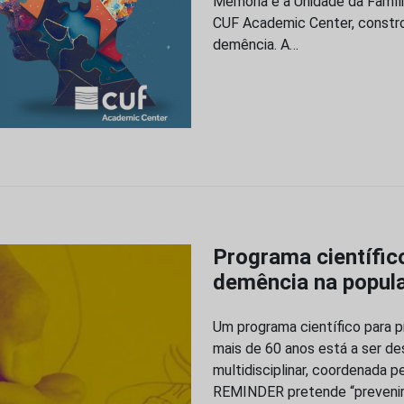
Memória e a Unidade da Famíl
CUF Academic Center, constro
demência. A…
Programa científico
demência na popul
Um programa científico para 
mais de 60 anos está a ser de
multidisciplinar, coordenada p
REMINDER pretende “prevenir 