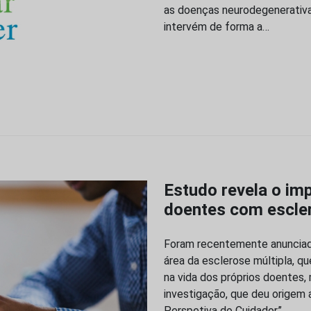
as doenças neurodegenerativas
intervém de forma a…
Estudo revela o im
doentes com escler
Foram recentemente anunciado
área da esclerose múltipla, q
na vida dos próprios doentes
investigação, que deu origem a
Perspetiva do Cuidador”…