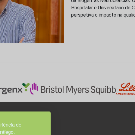
da Biogen: as Neurociências. O
Hospitalar e Universitário de 
perspetiva o impacto na qual
3H, esc. 37
riência de
tráfego.