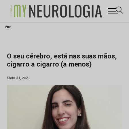
Skip
PUB
to
content
O seu cérebro, está nas suas mãos,
cigarro a cigarro (a menos)
Maio 31, 2021