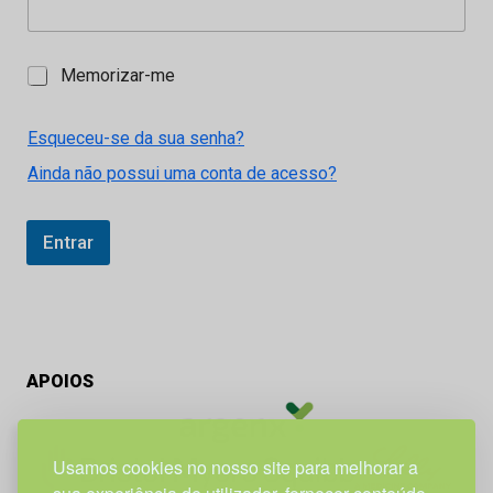
M
Memorizar-me
e
m
o
Esqueceu-se da sua senha?
r
Ainda não possui uma conta de acesso?
i
z
a
r
Entrar
-
m
e
APOIOS
Usamos cookies no nosso site para melhorar a