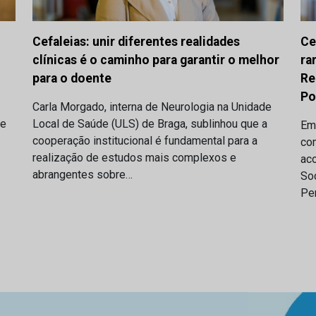
Cefaleias: unir diferentes realidades
Ce
clínicas é o caminho para garantir o melhor
ra
para o doente
Re
Po
Carla Morgado, interna de Neurologia na Unidade
de
Local de Saúde (ULS) de Braga, sublinhou que a
Em
cooperação institucional é fundamental para a
co
realização de estudos mais complexos e
ac
abrangentes sobre…
Soc
Per