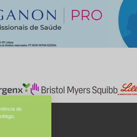
riência de
tráfego.
3H, esc. 37