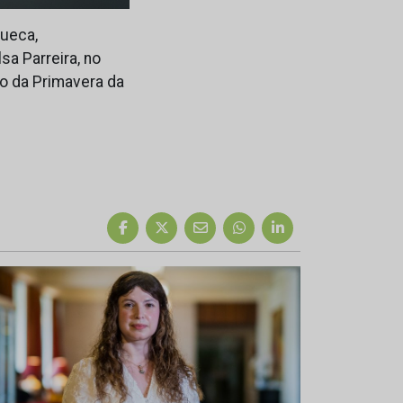
queca,
a Parreira, no
ão da Primavera da