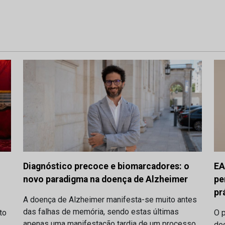
Diagnóstico precoce e biomarcadores: o
EA
novo paradigma na doença de Alzheimer
pe
pr
A doença de Alzheimer manifesta-se muito antes
das falhas de memória, sendo estas últimas
to
O p
apenas uma manifestação tardia de um processo
dec