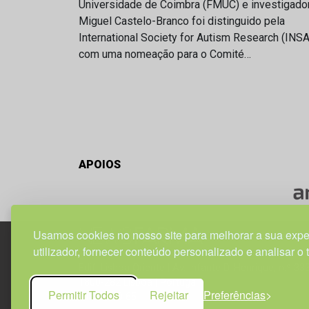
Universidade de Coimbra (FMUC) e investigado
Miguel Castelo-Branco foi distinguido pela
International Society for Autism Research (INS
com uma nomeação para o Comité…
APOIOS
Usamos cookies no nosso site para melhorar a sua expe
utilizador, fornecer conteúdo personalizado e analisar o 
Edif. Lisboa Oriente | Av. Infante D. Henrique, n.º 33
1800-282 Lisboa | Portugal
Permitir Todos
Rejeitar
Preferências
21 850 40 65