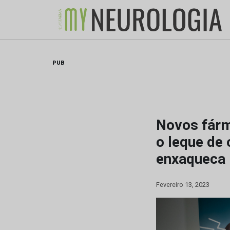
Skip
to
content
PUB
Novos fárma
o leque de
enxaqueca
Fevereiro 13, 2023