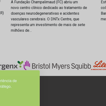
r
A Fundação Champalimaud (FC) abriu um
Es
novo centro clínico dedicado ao tratamento de
col
AR)
doenças neurodegenerativas e acidentes
Bar
vasculares cerebrais. O DNTx Centre, que
med
representa um investimento de mais de sete
milhões de…
riência de
tráfego.
3H, esc. 37